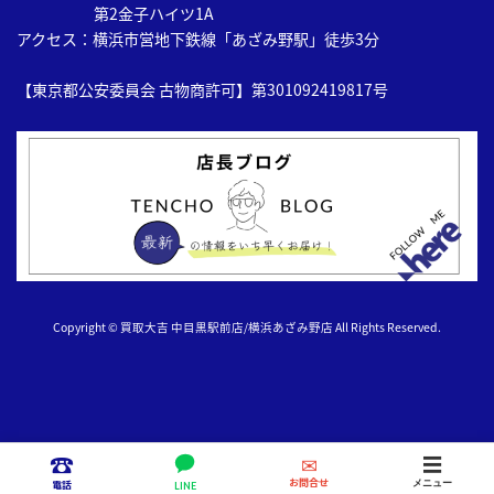
第2金子ハイツ1A
アクセス：横浜市営地下鉄線「あざみ野駅」徒歩3分
【東京都公安委員会 古物商許可】第301092419817号
Copyright © 買取大吉 中目黒駅前店/横浜あざみ野店 All Rights Reserved.
☎
✉
☰
お問合せ
LINE
Instagram
お問い合わせ
TEL
メニュー
電話
LINE