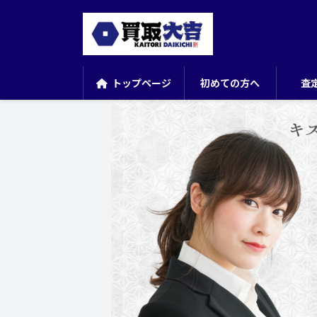
コ
ナ
ン
ビ
テ
ゲ
トップページ
初めての方へ
査
ン
ー
ツ
シ
へ
ョ
ス
ン
キ
に
ッ
移
プ
動