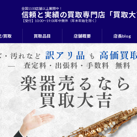
全国1100店舗以上展開中！
信頼と実績の買取専門店「買取大
【受付】10:00〜19:00年中無休（年末年始を除く）
定/買取
買取品目
店舗概要
店長blog