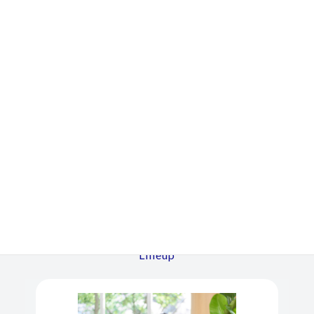
スピードマスター プロフェ
今すぐ公式LINEに相談
ッショナル
無料相談・お問い合わせ
600,000円
311.30.42.30.01.006 ステン
レス ブラック文字盤
0120-598-417
受付：平日10:00-19:00
シーマスター600 プラネット
300,000円
オーシャン 2209.50 SS
シーマスタープロフェッショ
250,000円
ナル 300 2252.50 SS
選べる
3つ
の査定方法
シーマスターアプネアマイヨ
200,000円
ール 2595.30 SS
Lineup
シーマスター600 プラネット
350,000円
オーシャン 2201.50 SS