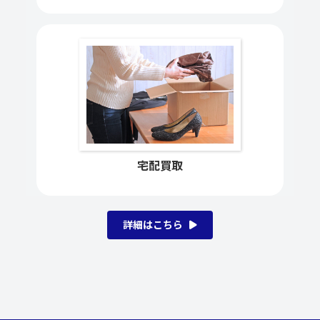
イヤ
コンステレーションコーアク
シャル クロノメーター
330,000円
123.20.35.20.01.001 RG/SS
ローズゴールド
コンステレーションマンハ
230,000円
ッタンブラッシュ コンビ
宅配買取
131.20.25.60.05.002 SSxYG
コンステレーション
100,000円
15924000 56758383 自動巻
詳細はこちら
き SS
デ・ヴィル コーアクシャル
430,000円
4631.30.31 YG