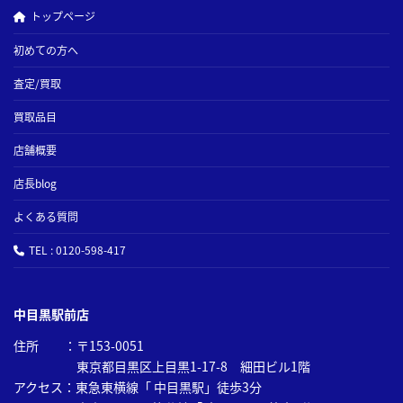
トップページ
デ・ヴィル アワービジョン
320,000円
431.33.41.21.02.001 SS
初めての方へ
査定/買取
デ・ヴィル ジャンピングア
500,000円
ワー 4853.61
買取品目
店舗概要
デ・ヴィル アワービジョン
350,000円
マスタークロノメーター
店長blog
433.10.41.21.02.001 SS
よくある質問
アンティークダイナミック
TEL : 0120-598-417
150,000円
SS 5240.50.00
中目黒駅前店
アンティークジュネーブダイ
40,000円
ナミック SS 732697
住所 ：〒153-0051
東京都目黒区上目黒1-17-8 細田ビル1階
アクセス：東急東横線「 中目黒駅」徒歩3分
アンティークジュネーブ SS
50,000円